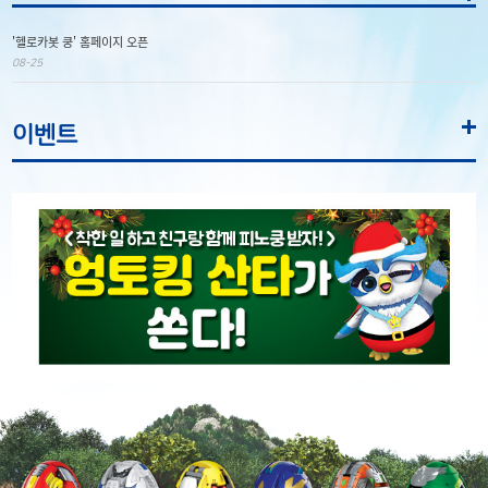
'헬로카봇 쿵' 홈페이지 오픈
08-25
이벤트