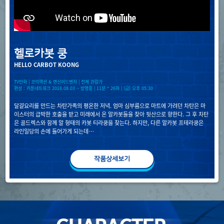
헬로카봇 쿵
HELLO CARBOT KOONG
TV만화 | 코믹액션 & 변신어드벤처 | 전체 관람가
편성 : 카툰네트워크 2018.08.03 ~ 방영중 | 11분 * 26화 | (금) 오후 05:30
달걀요리를 만드는 차탄가족의 평온한 저녁. 엄마 심부름으로 마트에 가려던 차탄은 마
이스터의 급박한 호출을 받고 미래에서 온 알카봇들을 찾아 뒷산으로 향한다. 그 후 차탄
은 골드렉스와 함께 알 형태의 카봇 티라쿵을 찾는다. 하지만, 다른 알카봇 프테라쿵은
라인일당의 손에 들어가게 되는데…
작품상세보기